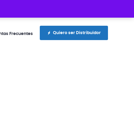
otecciones.com.ec
+593 99 300 4336
Quiero ser Distribuidor
ntas Frecuentes