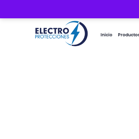
Guacayñán 1-33 y Cacique Coquimbo
Inicio
Producto