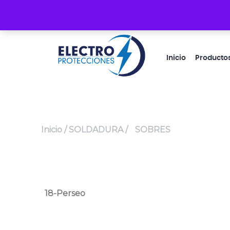
Guacayñán 1-33 y Cacique Coquimbo
Inicio
Producto
Inicio
/
SOLDADURA
/
SOBRES
18-Perseo