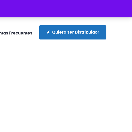
rotecciones.com.ec
+593 99 300 4336
Quiero ser Distribuidor
ntas Frecuentes