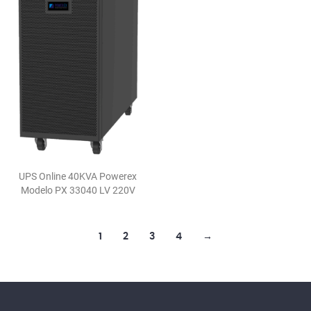
UPS Online 40KVA Powerex
Modelo PX 33040 LV 220V
1
2
3
4
→