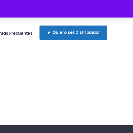
rotecciones.com.ec
+593 99 300 4336
Quiero ser Distribuidor
ntas Frecuentes