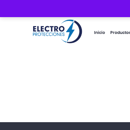
Guacayñán 1-33 y Cacique Coquimbo
Inicio
Producto