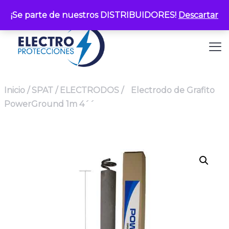
¡Se parte de nuestros DISTRIBUIDORES!
Descartar
Inicio
/
SPAT
/
ELECTRODOS
/
Electrodo de Grafito
PowerGround 1m 4´´