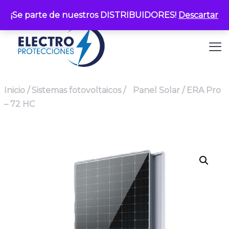
¡Se parte de nuestros DISTRIBUIDORES!
Descartar
Inicio
/
Sistemas fotovoltaicos
/
Panel Solar / ERA Pro
– 72 HC