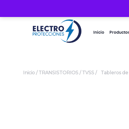
Guacayñán 1-33 y Cacique Coquimbo
Inicio
Producto
Inicio
/
TRANSISTORIOS
/
TVSS
/
Tableros de 