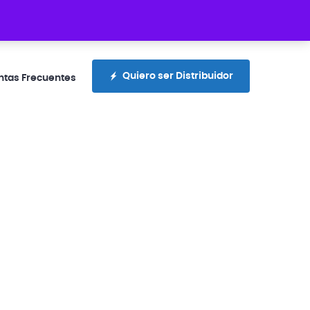
rotecciones.com.ec
+593 99 300 4336
Quiero ser Distribuidor
ntas Frecuentes