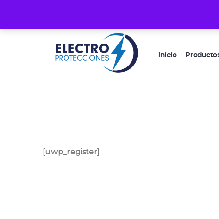
Guacayñán 1-33 y Cacique Coquimbo
Inicio
Producto
[uwp_register]