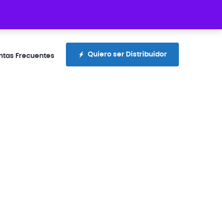
rotecciones.com.ec
+593 99 300 4336
Quiero ser Distribuidor
ntas Frecuentes