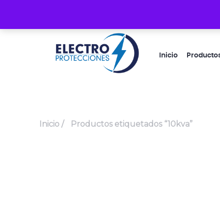
Guacayñán 1-33 y Cacique Coquimbo
Inicio
Producto
Inicio
/
Productos etiquetados “10kva”