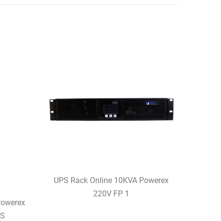
UPS Rack Online 10KVA Powerex
220V FP 1
Powerex
ES