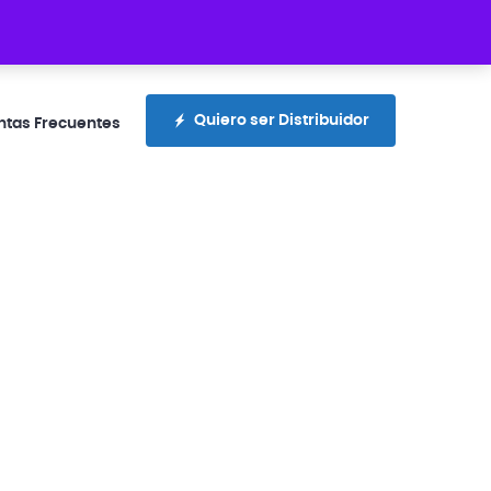
rotecciones.com.ec
+593 99 300 4336
Quiero ser Distribuidor
ntas Frecuentes