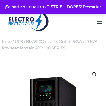
¡Se parte de nuestros DISTRIBUIDORES!
Descartar
Inicio
/
UPS
/
BIFÁSICO
/
UPS Online 6KVA / 10 KVA
Powerex Modelo PX2200 SERIES